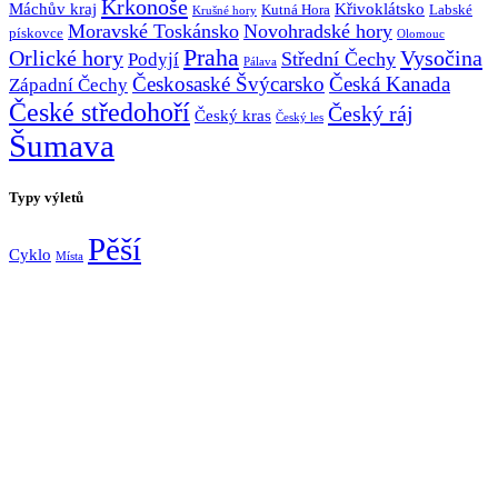
Krkonoše
Máchův kraj
Křivoklátsko
Kutná Hora
Labské
Krušné hory
Moravské Toskánsko
Novohradské hory
pískovce
Olomouc
Praha
Vysočina
Orlické hory
Střední Čechy
Podyjí
Pálava
Českosaské Švýcarsko
Česká Kanada
Západní Čechy
České středohoří
Český ráj
Český kras
Český les
Šumava
Typy výletů
Pěší
Cyklo
Místa