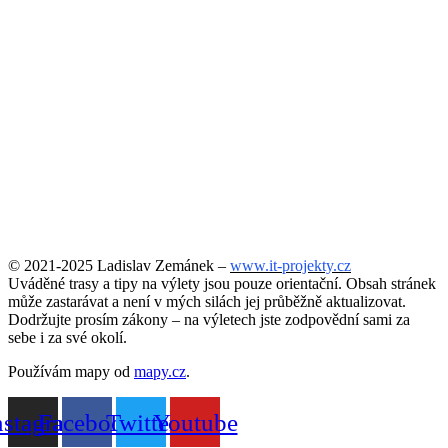
© 2021-2025 Ladislav Zemánek –
www.it-projekty.cz
Uváděné trasy a tipy na výlety jsou pouze orientační. Obsah stránek
může zastarávat a není v mých silách jej průběžně aktualizovat.
Dodržujte prosím zákony – na výletech jste zodpovědní sami za
sebe i za své okolí.
Používám mapy od
mapy.cz
.
nstagram
Facebook
Twitter
Youtube