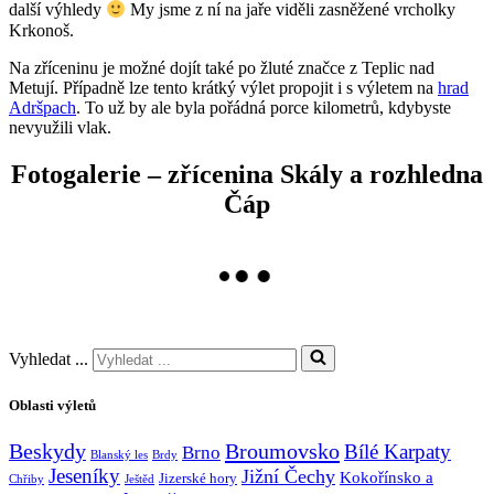
další výhledy
My jsme z ní na jaře viděli zasněžené vrcholky
Krkonoš.
Na zříceninu je možné dojít také po žluté značce z Teplic nad
Metují. Případně lze tento krátký výlet propojit i s výletem na
hrad
Adršpach
. To už by ale byla pořádná porce kilometrů, kdybyste
nevyužili vlak.
Fotogalerie – zřícenina Skály a rozhledna
Čáp
Vyhledat ...
Oblasti výletů
Broumovsko
Beskydy
Bílé Karpaty
Brno
Blanský les
Brdy
Jeseníky
Jižní Čechy
Kokořínsko a
Jizerské hory
Chřiby
Ještěd