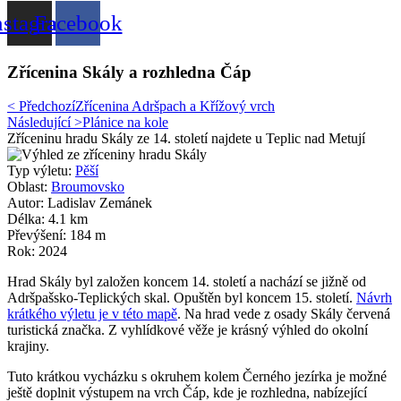
nstagram
Facebook
Zřícenina Skály a rozhledna Čáp
< Předchozí
Zřícenina Adršpach a Křížový vrch
Následující >
Plánice na kole
Zříceninu hradu Skály ze 14. století najdete u Teplic nad Metují
Typ výletu:
Pěší
Oblast:
Broumovsko
Autor: Ladislav Zemánek
Délka: 4.1 km
Převýšení: 184 m
Rok: 2024
Hrad Skály byl založen koncem 14. století a nachází se jižně od
Adršpašsko-Teplických skal. Opuštěn byl koncem 15. století.
Návrh
krátkého výletu je v této mapě
. Na hrad vede z osady Skály červená
turistická značka. Z vyhlídkové věže je krásný výhled do okolní
krajiny.
Tuto krátkou vycházku s okruhem kolem Černého jezírka je možné
ještě doplnit výstupem na vrch Čáp, kde je rozhledna, nabízející