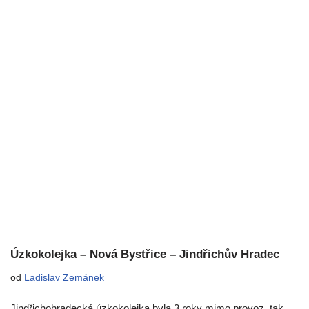
Úzkokolejka – Nová Bystřice – Jindřichův Hradec
od
Ladislav Zemánek
Jindřichohradecká úzkokolejka byla 3 roky mimo provoz, tak