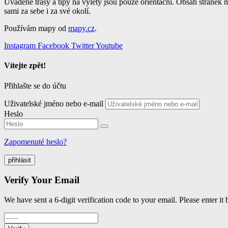
Uváděné trasy a tipy na výlety jsou pouze orientační. Obsah stránek 
sami za sebe i za své okolí.
Používám mapy od
mapy.cz
.
Instagram
Facebook
Twitter
Youtube
Vítejte zpět!
Přihlašte se do účtu
Uživatelské jméno nebo e-mail
Heslo
Zapomenuté heslo?
přihlásit
Verify Your Email
We have sent a 6-digit verification code to your email. Please enter it