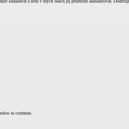
může zastarávat a není v mých silách jej průběžně aktualizovat. Dodržu
 below to continue.