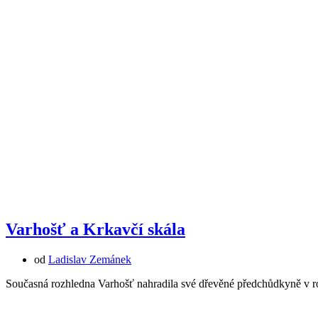
Varhošť a Krkavčí skála
od
Ladislav Zemánek
Současná rozhledna Varhošť nahradila své dřevěné předchůdkyně v ro