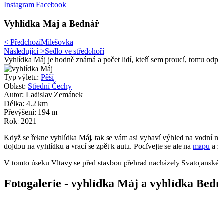
Instagram
Facebook
Vyhlídka Máj a Bednář
< Předchozí
Milešovka
Následující >
Sedlo ve středohoří
Vyhlídka Máj je hodně známá a počet lidí, kteří sem proudí, tomu odp
Typ výletu:
Pěší
Oblast:
Střední Čechy
Autor: Ladislav Zemánek
Délka: 4.2 km
Převýšení: 194 m
Rok: 2021
Když se řekne vyhlídka Máj, tak se vám asi vybaví výhled na vodní ná
dojdou na vyhlídku a vrací se zpět k autu. Podívejte se ale na
mapu
a 
V tomto úseku Vltavy se před stavbou přehrad nacházely Svatojanské 
Fotogalerie - vyhlídka Máj a vyhlídka Bed