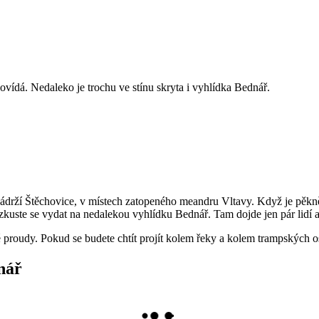
ovídá. Nedaleko je trochu ve stínu skryta i vyhlídka Bednář.
drží Štěchovice, v místech zatopeného meandru Vltavy. Když je pěkně, t
zkuste se vydat na nedalekou vyhlídku Bednář. Tam dojde jen pár lidí a 
proudy. Pokud se budete chtít projít kolem řeky a kolem trampských o
nář