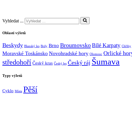
Vyhledat ...
Oblasti výletů
Broumovsko
Beskydy
Bílé Karpaty
Brno
Blanský les
Brdy
Chřiby
Orlické hor
Moravské Toskánsko
Novohradské hory
Olomouc
Šumava
středohoří
Český ráj
Český kras
Český les
Typy výletů
Pěší
Cyklo
Místa