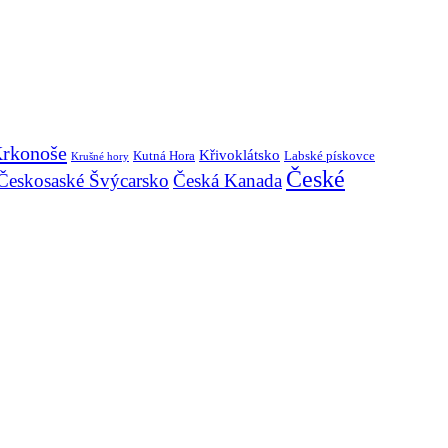
rkonoše
Křivoklátsko
Kutná Hora
Labské pískovce
Krušné hory
České
Českosaské Švýcarsko
Česká Kanada