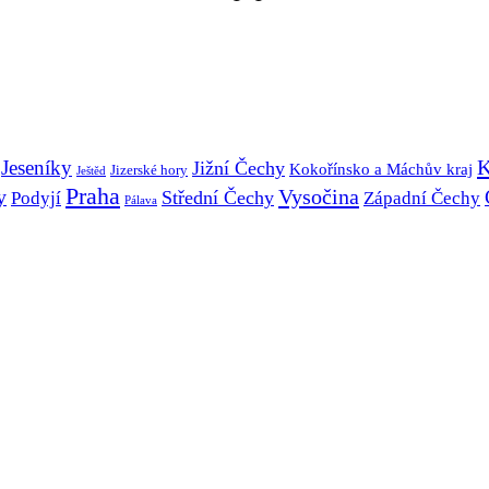
K
Jeseníky
Jižní Čechy
Kokořínsko a Máchův kraj
Jizerské hory
Ještěd
Praha
Vysočina
y
Střední Čechy
Podyjí
Západní Čechy
Pálava