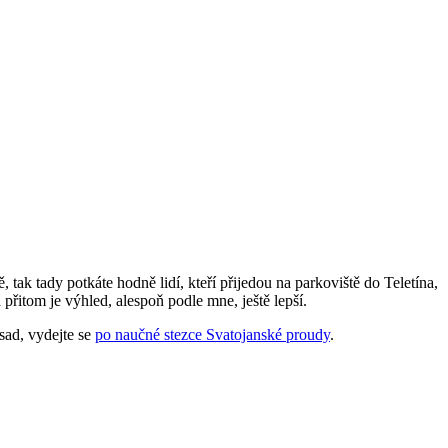
ak tady potkáte hodně lidí, kteří přijedou na parkoviště do Teletína,
přitom je výhled, alespoň podle mne, ještě lepší.
sad, vydejte se
po naučné stezce Svatojanské proudy
.