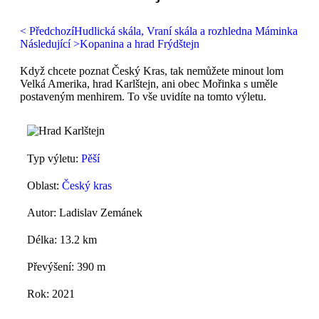
< Předchozí
Hudlická skála, Vraní skála a rozhledna Máminka
Následující >
Kopanina a hrad Frýdštejn
Když chcete poznat Český Kras, tak nemůžete minout lom
Velká Amerika, hrad Karlštejn, ani obec Mořinka s uměle
postaveným menhirem. To vše uvidíte na tomto výletu.
Typ výletu:
Pěší
Oblast:
Český kras
Autor: Ladislav Zemánek
Délka: 13.2 km
Převýšení: 390 m
Rok: 2021