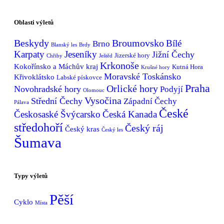
Oblasti výletů
Broumovsko
Beskydy
Bílé
Brno
Blanský les
Brdy
Karpaty
Jeseníky
Jižní Čechy
Jizerské hory
Chřiby
Ještěd
Krkonoše
Kokořínsko a Máchův kraj
Kutná Hora
Krušné hory
Moravské Toskánsko
Křivoklátsko
Labské pískovce
Praha
Orlické hory
Novohradské hory
Podyjí
Olomouc
Vysočina
Střední Čechy
Západní Čechy
Pálava
České
Českosaské Švýcarsko
Česká Kanada
středohoří
Český ráj
Český kras
Český les
Šumava
Typy výletů
Pěší
Cyklo
Místa