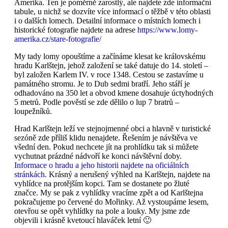
Amerika. Ten je poměrně zarostlý, ale najdete zde informační
tabule, u nichž se dozvíte více informací o těžbě v této oblasti
i o dalších lomech. Detailní informace o místních lomech i
historické fotografie najdete na adrese
https://www.lomy-
amerika.cz/stare-fotografie/
My tady lomy opouštíme a začínáme klesat ke královskému
hradu Karlštejn, jehož založení se také datuje do 14. století –
byl založen Karlem IV. v roce 1348. Cestou se zastavíme u
památného stromu. Je to Dub sedmi bratří. Jeho stáří je
odhadováno na 350 let a obvod kmene dosahuje úctyhodných
5 metrů. Podle pověstí se zde dělilo o lup 7 bratrů –
loupežníků.
Hrad Karlštejn leží ve stejnojmenné obci a hlavně v turistické
sezóně zde příliš klidu nenajdete. Řešením je návštěva ve
všední den. Pokud nechcete jít na prohlídku tak si můžete
vychutnat prázdné nádvoří ke konci návštěvní doby.
Informace o hradu a jeho historii najdete na oficiálních
stránkách.
Krásný a nerušený výhled na Karlštejn, najdete na
vyhlídce na protějším kopci. Tam se dostanete po žluté
značce. My se pak z vyhlídky vracíme zpět a od Karlštejna
pokračujeme po červené do Mořinky. Až vystoupáme lesem,
otevřou se opět vyhlídky na pole a louky. My jsme zde
objevili i krásně kvetoucí hlaváček letní 🙂