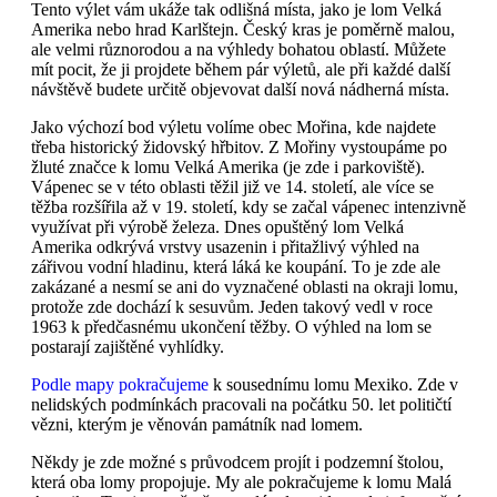
Tento výlet vám ukáže tak odlišná místa, jako je lom Velká
Amerika nebo hrad Karlštejn. Český kras je poměrně malou,
ale velmi různorodou a na výhledy bohatou oblastí. Můžete
mít pocit, že ji projdete během pár výletů, ale při každé další
návštěvě budete určitě objevovat další nová nádherná místa.
Jako výchozí bod výletu volíme obec Mořina, kde najdete
třeba historický židovský hřbitov. Z Mořiny vystoupáme po
žluté značce k lomu Velká Amerika (je zde i parkoviště).
Vápenec se v této oblasti těžil již ve 14. století, ale více se
těžba rozšířila až v 19. století, kdy se začal vápenec intenzivně
využívat při výrobě železa. Dnes opuštěný lom Velká
Amerika odkrývá vrstvy usazenin i přitažlivý výhled na
zářivou vodní hladinu, která láká ke koupání. To je zde ale
zakázané a nesmí se ani do vyznačené oblasti na okraji lomu,
protože zde dochází k sesuvům. Jeden takový vedl v roce
1963 k předčasnému ukončení těžby. O výhled na lom se
postarají zajištěné vyhlídky.
Podle mapy pokračujeme
k sousednímu lomu Mexiko. Zde v
nelidských podmínkách pracovali na počátku 50. let političtí
vězni, kterým je věnován památník nad lomem.
Někdy je zde možné s průvodcem projít i podzemní štolou,
která oba lomy propojuje. My ale pokračujeme k lomu Malá