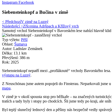
Instagram
Facebook
Siebensteinkopf a Bučina v zimě
< Předchozí
V zimě na Luzný
Následující >
Zřícenina Adršpach a Křížový vrch
Samotný vrchol Siebensteinkopf v Bavorském lese nabízí hlavně klid 
Typ výletu:
Pěší
Oblast:
Šumava
Autor: Ladislav Zemánek
Délka: 13.1 km
Převýšení: 386 m
Rok: 2025
Siebensteinkopf nepatří mezi „profláknuté“ vrcholy Bavorského lesa. 
výstupu na Luzný
.
Z Neuschönau jsme autem popojeli do Finsterau. Neparkovali jsme u bě
mapa
.
V zimě je v okolí spousta stop pro běžkaře – na značených turistických
tratích a tady byly i stopy po chodcích. Šli jsme tedy po kraji, ale s
Byl teplý slunečný lednový den a pěšiny nás bezpečně vedly správným 