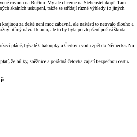
červené rovnou na Bučinu. My ale chceme na Siebensteinkopf. Tam
h skalních uskupení, takže se střídají různé výhledy i z jiných
krajinou za deště není moc zábavná, ale naštěstí to netrvalo dlouho a
ožný přímý návrat k autu, ale to by byla po zlepšení počasí škoda.
Knížecí pláně, bývalé Chaloupky a Čertovu vodu zpět do Německa. Na
ě platí, že hůlky, sněžnice a pořádná čelovka zajistí bezpečnou cestu.
mě