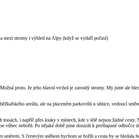
a mezi stromy i výhled na Alpy (když se vydaří počasí)
Možná proto, že jeho hlavní vrchol je zarostlý stromy. My jsme ale hle
žkařského areálu, ale na placeném parkovišti u silnice, vedoucí směrem
 trasách, i napříč přes louky v místech, kde v létě nejsou žádné cesty. N
níh se vůbec nebořil. Po nějaké době jsme dorazili k prošlapané odbočce 
směrem. S čerstvým sněhem bychom se bořili a cesta by se hledala hůře.