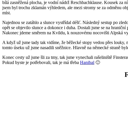
bílá zasněžená plocha, je vodní nádrž Reschbachklause. Kousek za n
jsem byl trochu zklamán výhledem, ale mezi stromy se za odměnu obje
míst.
Najednou se zatáhlo a slunce vystřídal déšť. Následný sestup po zledo
opět se objevilo slunce a dokonce i duha. Dostali jsme se na hraniční
Nakonec jdeme směrem na Kvildu, k nouzovému nocovišti Alpská vyhl
A když už jsme tady tak vidíme, že běžecké stopy vedou přes louky
tomto úseku už jsme nasadili sněžnice. Hlavně na německé straně bylo v
Konec cesty už jsme šli za tmy, tak jsme vynechali rašeliniště Finsterau
Pokud byste je potřebovali, tak je má třeba
Hanibal
🙂
F