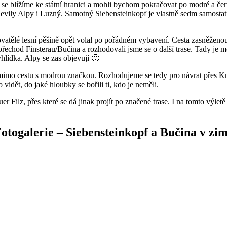
í se blížíme ke státní hranici a mohli bychom pokračovat po modré a 
vily Alpy i Luzný. Samotný Siebensteinkopf je vlastně sedm samostatnýc
vatělé lesní pěšině opět volal po pořádném vybavení. Cesta zasněženou 
 přechod Finsterau/Bučina a rozhodovali jsme se o další trase. Tady je m
ídka. Alpy se zas objevují 🙂
, mimo cestu s modrou značkou. Rozhodujeme se tedy pro návrat přes 
idět, do jaké hloubky se bořili ti, kdo je neměli.
er Filz, přes které se dá jinak projít po značené trase. I na tomto výlet
otogalerie – Siebensteinkopf a Bučina v zi