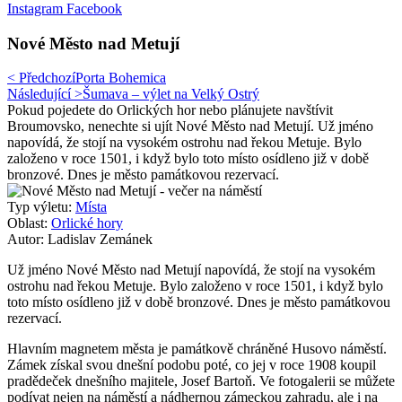
Instagram
Facebook
Nové Město nad Metují
< Předchozí
Porta Bohemica
Následující >
Šumava – výlet na Velký Ostrý
Pokud pojedete do Orlických hor nebo plánujete navštívit
Broumovsko, nenechte si ujít Nové Město nad Metují. Už jméno
napovídá, že stojí na vysokém ostrohu nad řekou Metuje. Bylo
založeno v roce 1501, i když bylo toto místo osídleno již v době
bronzové. Dnes je město památkovou rezervací.
Typ výletu:
Místa
Oblast:
Orlické hory
Autor: Ladislav Zemánek
Už jméno Nové Město nad Metují napovídá, že stojí na vysokém
ostrohu nad řekou Metuje. Bylo založeno v roce 1501, i když bylo
toto místo osídleno již v době bronzové. Dnes je město památkovou
rezervací.
Hlavním magnetem města je památkově chráněné Husovo náměstí.
Zámek získal svou dnešní podobu poté, co jej v roce 1908 koupil
pradědeček dnešního majitele, Josef Bartoň. Ve fotogalerii se můžete
podívat nejen na náměstí a nádhernou zámeckou zahradu, ale i na