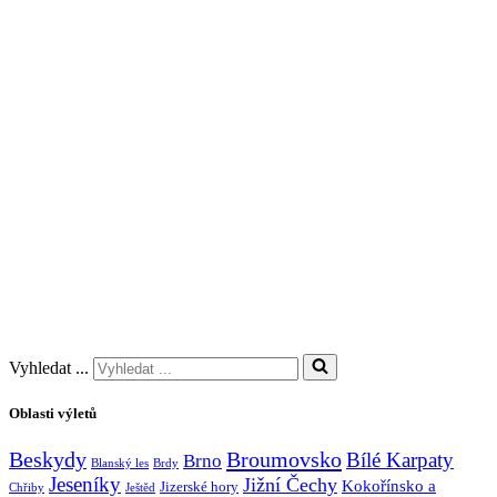
Vyhledat ...
Oblasti výletů
Broumovsko
Beskydy
Bílé Karpaty
Brno
Blanský les
Brdy
Jeseníky
Jižní Čechy
Kokořínsko a
Jizerské hory
Chřiby
Ještěd