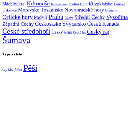
Krkonoše
Máchův kraj
Křivoklátsko
Kutná Hora
Labské
Krušné hory
Moravské Toskánsko
Novohradské hory
pískovce
Olomouc
Praha
Vysočina
Orlické hory
Střední Čechy
Podyjí
Pálava
Českosaské Švýcarsko
Česká Kanada
Západní Čechy
České středohoří
Český ráj
Český kras
Český les
Šumava
Typy výletů
Pěší
Cyklo
Místa