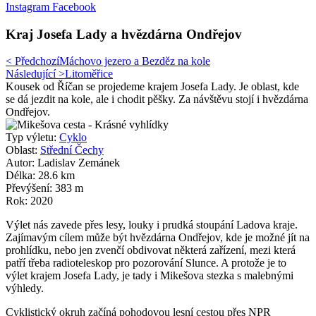
Instagram
Facebook
Kraj Josefa Lady a hvězdárna Ondřejov
< Předchozí
Máchovo jezero a Bezděz na kole
Následující >
Litoměřice
Kousek od Říčan se projedeme krajem Josefa Lady. Je oblast, kde
se dá jezdit na kole, ale i chodit pěšky. Za návštěvu stojí i hvězdárna
Ondřejov.
Typ výletu:
Cyklo
Oblast:
Střední Čechy
Autor: Ladislav Zemánek
Délka: 28.6 km
Převýšení: 383 m
Rok: 2020
Výlet nás zavede přes lesy, louky i prudká stoupání Ladova kraje.
Zajímavým cílem může být hvězdárna Ondřejov, kde je možné jít na
prohlídku, nebo jen zvenčí obdivovat některá zařízení, mezi která
patří třeba radioteleskop pro pozorování Slunce. A protože je to
výlet krajem Josefa Lady, je tady i Mikešova stezka s malebnými
výhledy.
Cyklistický okruh začíná pohodovou lesní cestou přes NPR