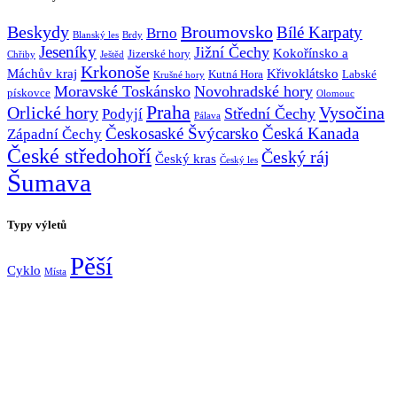
Broumovsko
Beskydy
Bílé Karpaty
Brno
Blanský les
Brdy
Jeseníky
Jižní Čechy
Kokořínsko a
Jizerské hory
Chřiby
Ještěd
Krkonoše
Máchův kraj
Křivoklátsko
Kutná Hora
Labské
Krušné hory
Moravské Toskánsko
Novohradské hory
pískovce
Olomouc
Praha
Vysočina
Orlické hory
Střední Čechy
Podyjí
Pálava
Českosaské Švýcarsko
Česká Kanada
Západní Čechy
České středohoří
Český ráj
Český kras
Český les
Šumava
Typy výletů
Pěší
Cyklo
Místa