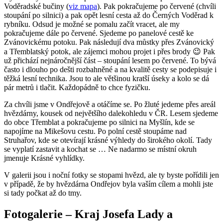
Voděradské bučiny (
viz mapa
). Pak pokračujeme po červené (chvíli
stoupání po silnici) a pak opět lesní cesta až do Černých Voděrad k
rybníku. Odsud je možné se pomalu začít vracet, ale my
pokračujeme dále po červené. Sjedeme po panelové cestě ke
Zvánovickému potoku. Pak následují dva můstky přes Zvánovický
a Třemblatský potok, ale zájemci mohou projet i přes brody 😉 Pak
už přichází nejnáročnější část – stoupání lesem po červené. To bývá
často i dlouho po dešti rozbahněné a na kvalitě cesty se podepisuje i
těžká lesní technika. Jsou to ale většinou kratší úseky a kolo se dá
pár metrů i tlačit. Každopádně to chce fyzičku.
Za chvíli jsme v Ondřejově a otáčíme se. Po žluté jedeme přes areál
hvězdárny, kousek od největšího dalekohledu v ČR. Lesem sjedeme
do obce Třemblat a pokračujeme po silnici na Myšlín, kde se
napojíme na Mikešovu cestu. Po polní cestě stoupáme nad
Struhařov, kde se otevírají krásné výhledy do širokého okolí. Tady
se vyplatí zastavit a kochat se … Ne nadarmo se místní okruh
jmenuje Krásné vyhlídky.
V galerii jsou i noční fotky se stopami hvězd, ale ty byste pořídili jen
v případě, že by hvězdárna Ondřejov byla vaším cílem a mohli jste
si tady počkat až do tmy.
Fotogalerie – Kraj Josefa Lady a