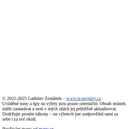
© 2021-2025 Ladislav Zemánek –
www.it-projekty.cz
Uváděné trasy a tipy na výlety jsou pouze orientační. Obsah stránek
může zastarávat a není v mých silách jej průběžně aktualizovat.
Dodržujte prosím zákony – na výletech jste zodpovědní sami za
sebe i za své okolí.
Používám mapy od
mapy.cz
.