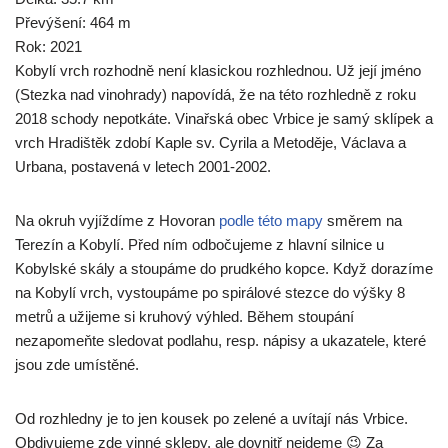
Převýšení: 464 m
Rok: 2021
Kobylí vrch rozhodně není klasickou rozhlednou. Už její jméno
(Stezka nad vinohrady) napovídá, že na této rozhledně z roku
2018 schody nepotkáte. Vinařská obec Vrbice je samý sklípek a
vrch Hradištěk zdobí Kaple sv. Cyrila a Metoděje, Václava a
Urbana, postavená v letech 2001-2002.
Na okruh vyjíždíme z Hovoran
podle této mapy
směrem na
Terezín a Kobylí. Před ním odbočujeme z hlavní silnice u
Kobylské skály a stoupáme do prudkého kopce. Když dorazíme
na Kobylí vrch, vystoupáme po spirálové stezce do výšky 8
metrů a užijeme si kruhový výhled. Během stoupání
nezapomeňte sledovat podlahu, resp. nápisy a ukazatele, které
jsou zde umístěné.
Od rozhledny je to jen kousek po zelené a uvítají nás Vrbice.
Obdivujeme zde vinné sklepy, ale dovnitř nejdeme 😉 Za