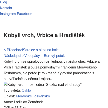
Blog
Kontakt
Instagram
Facebook
Kobylí vrch, Vrbice a Hradištěk
< Předchozí
Šardice a okolí na kole
Následující >
Vodopády – Borový potok
Kobylí vrch se spirálovou rozhlednou, vinařská obec Vrbice a
Vrch Hradištěk jsou za pomyslnými hranicemi Moravského
Toskánska, ale pořád je to krásná Kyjovská pahorkatina s
neuvěřitelně zvlněnou krajinou.
Typ výletu:
Cyklo
Oblast:
Moravské Toskánsko
Autor: Ladislav Zemánek
Délka: 35.7 km