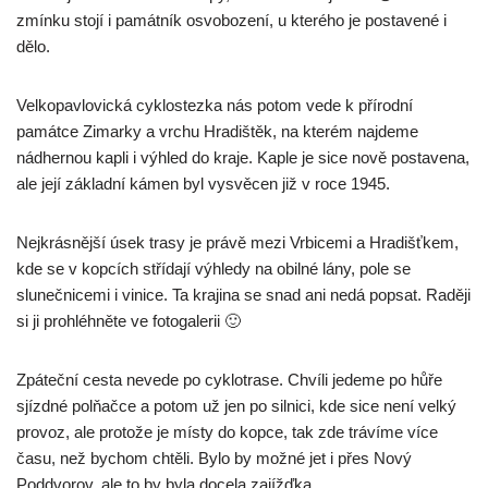
zmínku stojí i památník osvobození, u kterého je postavené i
dělo.
Velkopavlovická cyklostezka nás potom vede k přírodní
památce Zimarky a vrchu Hradištěk, na kterém najdeme
nádhernou kapli i výhled do kraje. Kaple je sice nově postavena,
ale její základní kámen byl vysvěcen již v roce 1945.
Nejkrásnější úsek trasy je právě mezi Vrbicemi a Hradišťkem,
kde se v kopcích střídají výhledy na obilné lány, pole se
slunečnicemi i vinice. Ta krajina se snad ani nedá popsat. Raději
si ji prohléhněte ve fotogalerii 🙂
Zpáteční cesta nevede po cyklotrase. Chvíli jedeme po hůře
sjízdné polňačce a potom už jen po silnici, kde sice není velký
provoz, ale protože je místy do kopce, tak zde trávíme více
času, než bychom chtěli. Bylo by možné jet i přes Nový
Poddvorov, ale to by byla docela zajížďka.