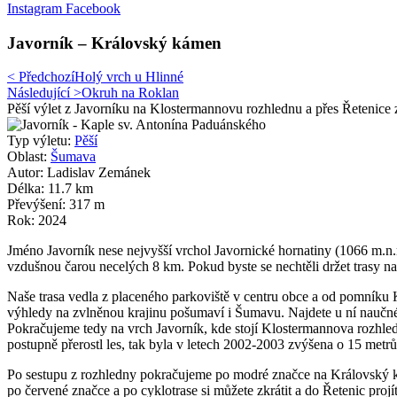
Instagram
Facebook
Javorník – Královský kámen
< Předchozí
Holý vrch u Hlinné
Následující >
Okruh na Roklan
Pěší výlet z Javorníku na Klostermannovu rozhlednu a přes Řetenice 
Typ výletu:
Pěší
Oblast:
Šumava
Autor: Ladislav Zemánek
Délka: 11.7 km
Převýšení: 317 m
Rok: 2024
Jméno Javorník nese nejvyšší vrchol Javornické hornatiny (1066 m.n.m
vzdušnou čarou necelých 8 km. Pokud byste se nechtěli držet trasy n
Naše trasa vedla z placeného parkoviště v centru obce a od pomníku 
výhledy na zvlněnou krajinu pošumaví i Šumavu. Najdete u ní naučné t
Pokračujeme tedy na vrch Javorník, kde stojí Klostermannova rozhledn
postupně přerostl les, tak byla v letech 2002-2003 zvýšena o 15 metrů
Po sestupu z rozhledny pokračujeme po modré značce na Královský káme
po červené značce a po cyklotrase si můžete zkrátit a do Řetenic proj