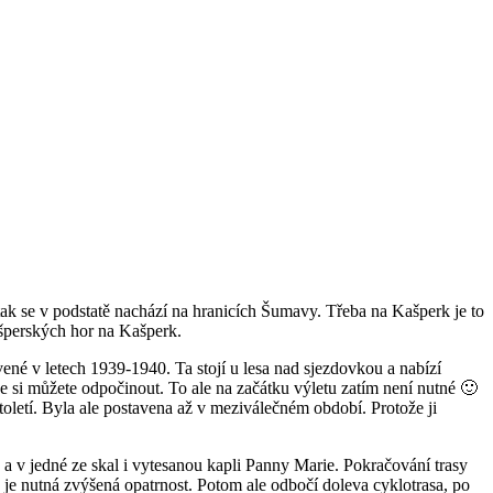
tak se v podstatě nachází na hranicích Šumavy. Třeba na Kašperk je to
ašperských hor na Kašperk.
né v letech 1939-1940. Ta stojí u lesa nad sjezdovkou a nabízí
e si můžete odpočinout. To ale na začátku výletu zatím není nutné 🙂
oletí. Byla ale postavena až v meziválečném období. Protože ji
a v jedné ze skal i vytesanou kapli Panny Marie. Pokračování trasy
e je nutná zvýšená opatrnost. Potom ale odbočí doleva cyklotrasa, po