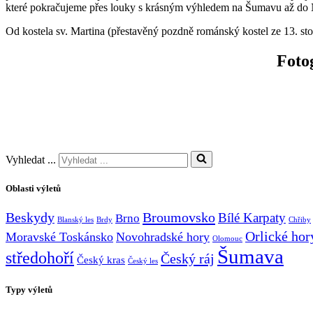
které pokračujeme přes louky s krásným výhledem na Šumavu až do N
Od kostela sv. Martina (přestavěný pozdně románský kostel ze 13. sto
Foto
Vyhledat ...
Oblasti výletů
Broumovsko
Beskydy
Bílé Karpaty
Brno
Blanský les
Brdy
Chřiby
Orlické hor
Moravské Toskánsko
Novohradské hory
Olomouc
Šumava
středohoří
Český ráj
Český kras
Český les
Typy výletů