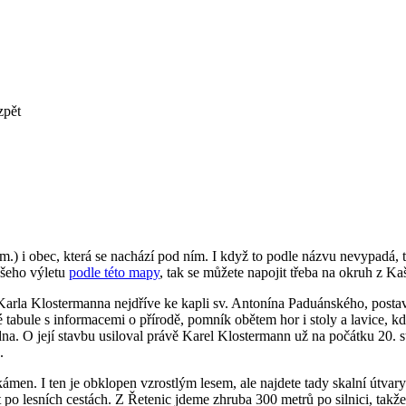
zpět
.) i obec, která se nachází pod ním. I když to podle názvu nevypadá, 
ašeho výletu
podle této mapy
, tak se můžete napojit třeba na okruh z K
Karla Klostermanna nejdříve ke kapli sv. Antonína Paduánského, postave
abule s informacemi o přírodě, pomník obětem hor i stoly a lavice, kd
a. O její stavbu usiloval právě Karel Klostermann už na počátku 20. st
.
n. I ten je obklopen vzrostlým lesem, ale najdete tady skalní útvary 
ít po lesních cestách. Z Řetenic jdeme zhruba 300 metrů po silnici, takž