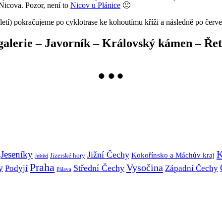
icova. Pozor, není to
Nicov u Plánice
🙂
letí) pokračujeme po cyklotrase ke kohoutímu kříži a následně po červe
galerie – Javorník – Královský kámen – Řet
K
Jeseníky
Jižní Čechy
Kokořínsko a Máchův kraj
Jizerské hory
Ještěd
Praha
Vysočina
y
Střední Čechy
Podyjí
Západní Čechy
Pálava