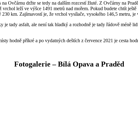
s na Ovčárnu držte se tedy na dalším rozcestí žluté. Z Ovčárny na Praděd
íž vrchol leží ve výšce 1491 metrů nad mořem. Pokud budete chtít ještě
é 230 km. Zajímavostí je, že vrchol vysílače, vysokého 146,5 metru, je
e tady asfalt, ale není tak hladký a rozhodně je tady řádově méně lidí
místy hodně příkré a po vydatných deštích z července 2021 je cesta hod
Fotogalerie – Bílá Opava a Praděd