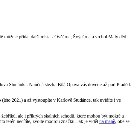
tě můžete přidat další místa - Ovčárna, Švýcárna a vrchol Malý děd.
 Karlova Studánka. Naučná stezka Bílá Opava vás dovede až pod Praděd.
 (léto 2021) a až vystoupíte v Karlově Studánce, tak uvidíte i ve
 žebříků, ale i příkrých skalních schodů, které mohou být mokré a
 terén necítíte, zvolte modrou značku. Jak je vidět
na mapě
, obě se