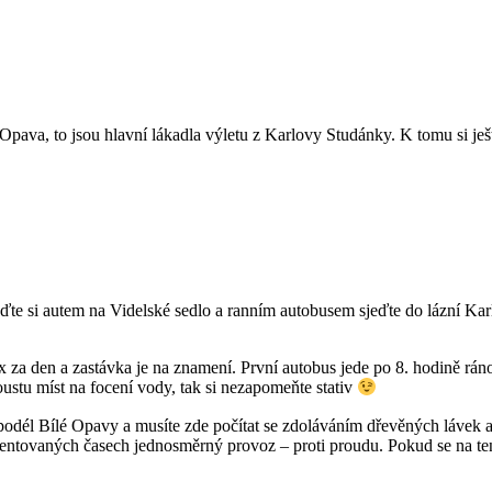
Opava, to jsou hlavní lákadla výletu z Karlovy Studánky. K tomu si ješ
dojeďte si autem na Videlské sedlo a ranním autobusem sjeďte do lázní
x za den a zastávka je na znamení. První autobus jede po 8. hodině ráno
ustu míst na focení vody, tak si nezapomeňte stativ
podél Bílé Opavy a musíte zde počítat se zdoláváním dřevěných lávek a
tovaných časech jednosměrný provoz – proti proudu. Pokud se na tento