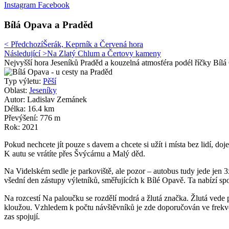
Instagram
Facebook
Bílá Opava a Praděd
< Předchozí
Šerák, Keprník a Červená hora
Následující >
Na Zlatý Chlum a Čertovy kameny
Nejvyšší hora Jeseníků Praděd a kouzelná atmosféra podél říčky Bílá 
Typ výletu:
Pěší
Oblast:
Jeseníky
Autor: Ladislav Zemánek
Délka: 16.4 km
Převýšení: 776 m
Rok: 2021
Pokud nechcete jít pouze s davem a chcete si užít i místa bez lidí, 
K autu se vrátíte přes Švýcárnu a Malý děd.
Na Videlském sedle je parkoviště, ale pozor – autobus tudy jede jen 3
všední den zástupy výletníků, směřujících k Bílé Opavě. Ta nabízí spo
Na rozcestí Na paloučku se rozdělí modrá a žlutá značka. Žlutá vede 
kloužou. Vzhledem k počtu návštěvníků je zde doporučován ve frekven
zas spojují.