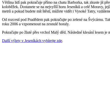
Většina lidí pak pokračuje přímo na chatu Barborka, tak zkuste jít pře
koloběžek. Dostanete se na nejvyšší horu Jeseníků a celé Moravy, jej
metrů a pokud budete mít štěstí, můžete vidět i Vysoké Tatry, vzdálen
Od rozcestí pod Pradědem pak pokračujte po zelené na Švýcárnu. Taky j
roku 2006 a vzpomenout na zesnulé horaly.
Pokračujte po žluté přes vrchol Malý děd. Následné klesání lesem je 
Další výlety v Jeseníkách vybírejte zde
.