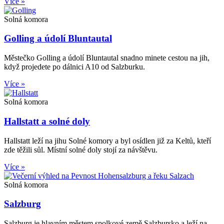
Více »
Solná komora
Golling a údolí Bluntautal
Městečko Golling a údolí Bluntautal snadno minete cestou na jih,
když projedete po dálnici A10 od Salzburku.
Více »
Solná komora
Hallstatt a solné doly
Hallstatt leží na jihu Solné komory a byl osídlen již za Keltů, kteří
zde těžili sůl. Místní solné doly stojí za návštěvu.
Více »
Solná komora
Salzburg
Salzburg je hlavním městem spolkové země Salzbursko a leží na