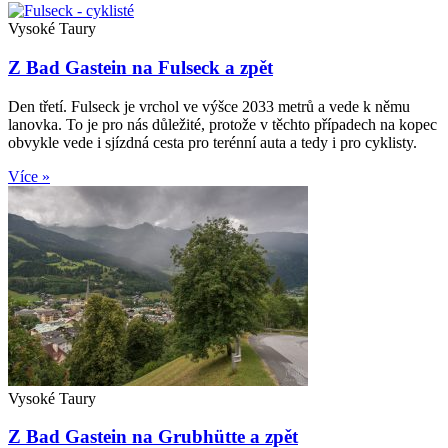
Vysoké Taury
Z Bad Gastein na Fulseck a zpět
Den třetí. Fulseck je vrchol ve výšce 2033 metrů a vede k němu
lanovka. To je pro nás důležité, protože v těchto případech na kopec
obvykle vede i sjízdná cesta pro terénní auta a tedy i pro cyklisty.
Více »
Vysoké Taury
Z Bad Gastein na Grubhütte a zpět