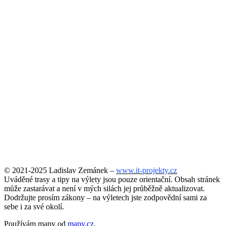
© 2021-2025 Ladislav Zemánek –
www.it-projekty.cz
Uváděné trasy a tipy na výlety jsou pouze orientační. Obsah stránek
může zastarávat a není v mých silách jej průběžně aktualizovat.
Dodržujte prosím zákony – na výletech jste zodpovědní sami za
sebe i za své okolí.
Používám mapy od
mapy.cz
.