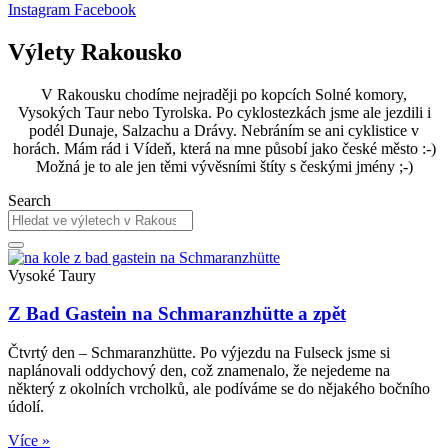
Instagram
Facebook
Výlety Rakousko
V Rakousku chodíme nejraději po kopcích Solné komory,
Vysokých Taur nebo Tyrolska. Po cyklostezkách jsme ale jezdili i
podél Dunaje, Salzachu a Drávy. Nebráním se ani cyklistice v
horách. Mám rád i Vídeň, která na mne působí jako české město :-)
Možná je to ale jen těmi vývěsními štíty s českými jmény ;-)
Search
Vysoké Taury
Z Bad Gastein na Schmaranzhütte a zpět
Čtvrtý den – Schmaranzhütte. Po výjezdu na Fulseck jsme si
naplánovali oddychový den, což znamenalo, že nejedeme na
některý z okolních vrcholků, ale podíváme se do nějakého bočního
údolí.
Více »