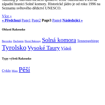
západní hranici Solné komory. Historické jádro je od roku 1996 na
Seznamu světového dědictví UNESCO.
Více »
« Předchozí
Page
1
Page
2
Page
3
Page
4
Následující »
Oblasti Rakousko
Solná komora
Tennengebirge
Bavorsko
Dachstein
Horní Rakousy
Tyrolsko
Vysoké Taury
Vídeň
Typy výletů Rakousko
Pěší
Cyklo
Místo