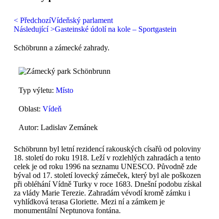
< Předchozí
Vídeňský parlament
Následující >
Gasteinské údolí na kole – Sportgastein
Schöbrunn a zámecké zahrady.
Typ výletu:
Místo
Oblast:
Vídeň
Autor: Ladislav Zemánek
Schöbrunn byl letní rezidencí rakouských císařů od poloviny
18. století do roku 1918. Leží v rozlehlých zahradách a tento
celek je od roku 1996 na seznamu UNESCO. Původně zde
býval od 17. století lovecký zámeček, který byl ale poškozen
při obléhání Vídně Turky v roce 1683. Dnešní podobu získal
za vlády Marie Terezie. Zahradám vévodí kromě zámku i
vyhlídková terasa Gloriette. Mezi ní a zámkem je
monumentální Neptunova fontána.