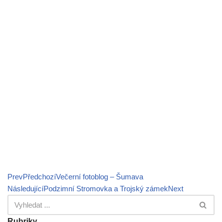
Prev
Předchozí
Večerní fotoblog – Šumava
Následující
Podzimní Stromovka a Trojský zámek
Next
Rubriky