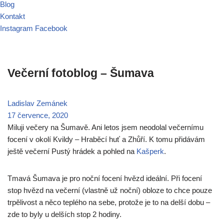
Blog
Kontakt
Instagram
Facebook
Večerní fotoblog – Šumava
Ladislav Zemánek
17 července, 2020
Miluji večery na Šumavě. Ani letos jsem neodolal večernímu
focení v okolí Kvildy – Hraběcí huť a Zhůří. K tomu přidávám
ještě večerní Pustý hrádek a pohled na
Kašperk
.
Tmavá Šumava je pro noční focení hvězd ideální. Při focení
stop hvězd na večerní (vlastně už noční) obloze to chce pouze
trpělivost a něco teplého na sebe, protože je to na delší dobu –
zde to byly u delších stop 2 hodiny.