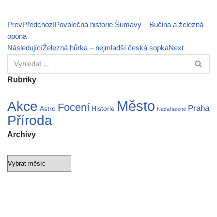
Prev
Předchozí
Poválečná historie Šumavy – Bučina a železná
opona
Následující
Železná hůrka – nejmladší česká sopka
Next
Rubriky
Město
Akce
Focení
Praha
Astro
Historie
Nezařazené
Příroda
Archivy