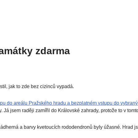
památky zdarma
til, jak to zde bez cizinců vypadá.
tupu do areálu Pražského hradu a bezplatném vstupu do vybraný
. Já jsem raději zamířil do Královské zahrady, protože to v tomto
dherná a barvy kvetoucích rododendronů byly úžasné. Hrad jsem 