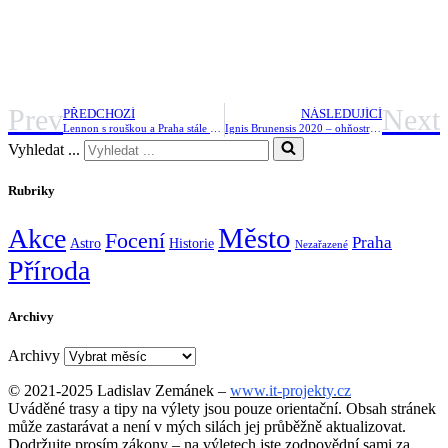
Prev
Next
PŘEDCHOZÍ
NÁSLEDUJÍCÍ
Lennon s rouškou a Praha stále bez lidí
Ignis Brunensis 2020 – ohňostroj v Brně bude
Vyhledat ...
Rubriky
Město
Akce
Focení
Praha
Astro
Historie
Nezařazené
Příroda
Archivy
Archivy
© 2021-2025 Ladislav Zemánek –
www.it-projekty.cz
Uváděné trasy a tipy na výlety jsou pouze orientační. Obsah stránek
může zastarávat a není v mých silách jej průběžně aktualizovat.
Dodržujte prosím zákony – na výletech jste zodpovědní sami za