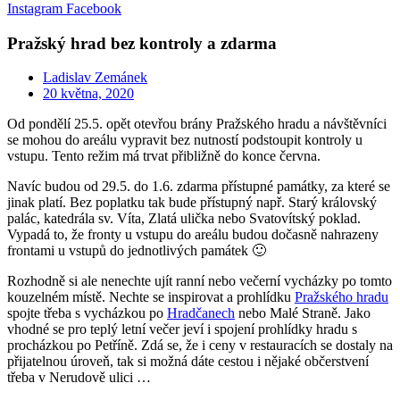
Instagram
Facebook
Pražský hrad bez kontroly a zdarma
Ladislav Zemánek
20 května, 2020
Od pondělí 25.5. opět otevřou brány Pražského hradu a návštěvníci
se mohou do areálu vypravit bez nutností podstoupit kontroly u
vstupu. Tento režim má trvat přibližně do konce června.
Navíc budou od 29.5. do 1.6. zdarma přístupné památky, za které se
jinak platí. Bez poplatku tak bude přístupný např. Starý královský
palác, katedrála sv. Víta, Zlatá ulička nebo Svatovítský poklad.
Vypadá to, že fronty u vstupu do areálu budou dočasně nahrazeny
frontami u vstupů do jednotlivých památek 🙂
Rozhodně si ale nenechte ujít ranní nebo večerní vycházky po tomto
kouzelném místě. Nechte se inspirovat a prohlídku
Pražského hradu
spojte třeba s vycházkou po
Hradčanech
nebo Malé Straně. Jako
vhodné se pro teplý letní večer jeví i spojení prohlídky hradu s
procházkou po Petříně. Zdá se, že i ceny v restauracích se dostaly na
přijatelnou úroveň, tak si možná dáte cestou i nějaké občerstvení
třeba v Nerudově ulici …