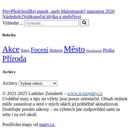
Prev
Předchozí
Rej masek, aneb Malostranský masopust 2020
Následující
Velikonoční idylka u moře
Next
Vyhledat ...
Rubriky
Město
Akce
Focení
Praha
Astro
Historie
Nezařazené
Příroda
Archivy
Archivy
© 2021-2025 Ladislav Zemánek –
www.it-projekty.cz
Uváděné trasy a tipy na výlety jsou pouze orientační. Obsah stránek
může zastarávat a není v mých silách jej průběžně aktualizovat.
Dodržujte prosím zákony – na výletech jste zodpovědní sami za
sebe i za své okolí.
Používám mapy od
mapy.cz
.