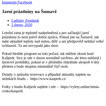
Instagram
Facebook
Jarní prázdniny na Šumavě
Ladislav Zemánek
2 února, 2020
Letošní zima je teplotně nadprůměrná a pro začínající jarní
prázdniny to není právě dobrá zpráva. Pokud jste na Šumavě, tak
máte aktuálně teploty nad nulou, déšť a ani předpověď nehlásí velké
ochlazení. To ani nevypadá jako únor.
Pokud hledáte program na toto počasí, tak můžete zkusit hrad
Kašperk. Sice je zde v únoru normálně zavřeno, ale letos nabízejí i
únorové prohlídky, pokud se v předstihu objednáte alespoň 4 dny
předem a bude skupina minimálně čtyř osob.
Detaily o způsobu rezervace a případné aktuality najdete na
stránkách hradu – https://www.kasperk.cz/
Fotky z hradu Kašperk najdete i zde – https://vylety.online/mista-
cesko/kasperk