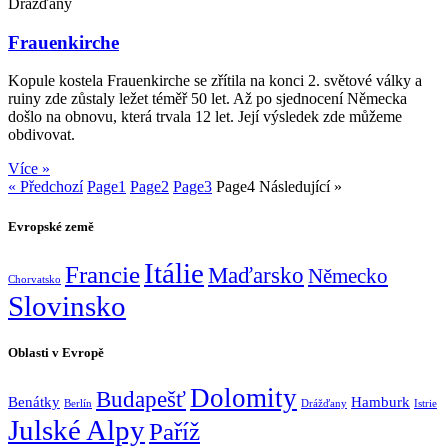
Drážďany
Frauenkirche
Kopule kostela Frauenkirche se zřítila na konci 2. světové války a
ruiny zde zůstaly ležet téměř 50 let. Až po sjednocení Německa
došlo na obnovu, která trvala 12 let. Její výsledek zde můžeme
obdivovat.
Více »
« Předchozí
Page
1
Page
2
Page
3
Page
4
Následující »
Evropské země
Itálie
Francie
Maďarsko
Německo
Chorvatsko
Slovinsko
Oblasti v Evropě
Dolomity
Budapešť
Benátky
Hamburk
Berlín
Drážďany
Istrie
Julské Alpy
Paříž