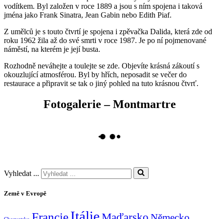
vodítkem. Byl založen v roce 1889 a jsou s ním spojena i taková
jména jako Frank Sinatra, Jean Gabin nebo Edith Piaf.
Z umělců je s touto čtvrtí je spojena i zpěvačka Dalida, která zde od
roku 1962 žila až do své smrti v roce 1987. Je po ní pojmenované
náměstí, na kterém je její busta.
Rozhodně neváhejte a toulejte se zde. Objevíte krásná zákoutí s
okouzlující atmosférou. Byl by hřích, neposadit se večer do
restaurace a připravit se tak o jiný pohled na tuto krásnou čtvrť.
Fotogalerie – Montmartre
Vyhledat ...
Země v Evropě
Itálie
Francie
Maďarsko
Německo