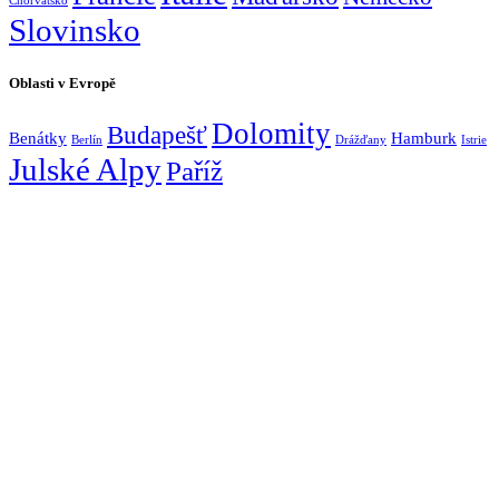
Chorvatsko
Slovinsko
Oblasti v Evropě
Dolomity
Budapešť
Benátky
Hamburk
Berlín
Drážďany
Istrie
Julské Alpy
Paříž