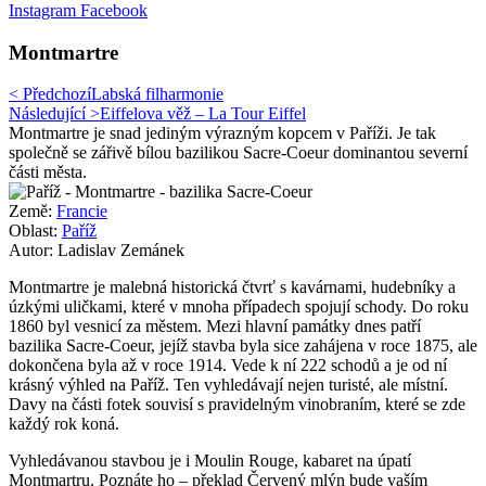
Instagram
Facebook
Montmartre
< Předchozí
Labská filharmonie
Následující >
Eiffelova věž – La Tour Eiffel
Montmartre je snad jediným výrazným kopcem v Paříži. Je tak
společně se zářivě bílou bazilikou Sacre-Coeur dominantou severní
části města.
Země:
Francie
Oblast:
Paříž
Autor: Ladislav Zemánek
Montmartre je malebná historická čtvrť s kavárnami, hudebníky a
úzkými uličkami, které v mnoha případech spojují schody. Do roku
1860 byl vesnicí za městem. Mezi hlavní památky dnes patří
bazilika Sacre-Coeur, jejíž stavba byla sice zahájena v roce 1875, ale
dokončena byla až v roce 1914. Vede k ní 222 schodů a je od ní
krásný výhled na Paříž. Ten vyhledávají nejen turisté, ale místní.
Davy na části fotek souvisí s pravidelným vinobraním, které se zde
každý rok koná.
Vyhledávanou stavbou je i Moulin Rouge, kabaret na úpatí
Montmartru. Poznáte ho – překlad Červený mlýn bude vaším