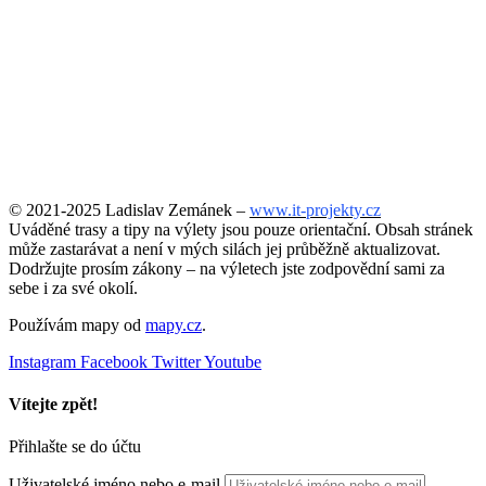
© 2021-2025 Ladislav Zemánek –
www.it-projekty.cz
Uváděné trasy a tipy na výlety jsou pouze orientační. Obsah stránek
může zastarávat a není v mých silách jej průběžně aktualizovat.
Dodržujte prosím zákony – na výletech jste zodpovědní sami za
sebe i za své okolí.
Používám mapy od
mapy.cz
.
Instagram
Facebook
Twitter
Youtube
Vítejte zpět!
Přihlašte se do účtu
Uživatelské jméno nebo e-mail