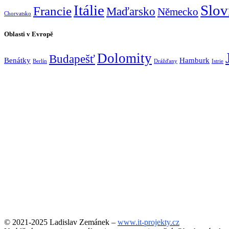
Itálie
Slov
Francie
Maďarsko
Německo
Chorvatsko
Oblasti v Evropě
Dolomity
Budapešť
Benátky
Hamburk
Berlín
Drážďany
Istrie
© 2021-2025 Ladislav Zemánek –
www.it-projekty.cz