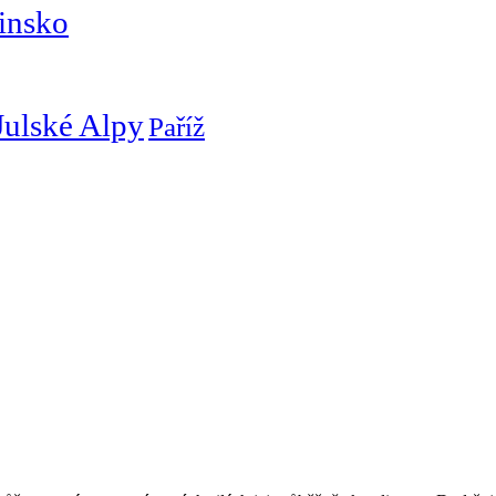
insko
Julské Alpy
Paříž