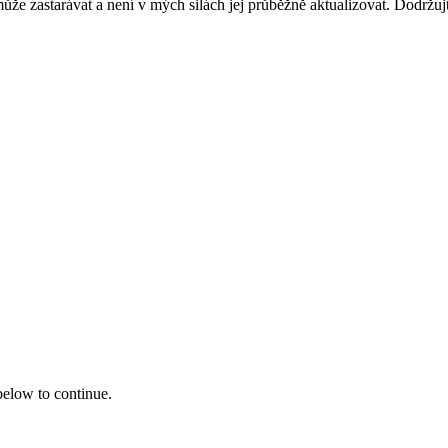
ůže zastarávat a není v mých silách jej průběžně aktualizovat. Dodržuj
 below to continue.