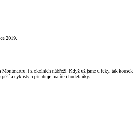
oce 2019.
a Montmartru, i z okolních nábřeží. Když už jsme u řeky, tak kousek
ěší a cyklisty a přitahuje malíře i hudebníky.