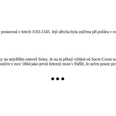
ostavená v letech 1163-1345. Její střecha byla zničena při požáru v r
liky na největším ostrově Seiny. Je na ni pěkný výhled od Sacre-Coeur n
nčen v roce 1804 jako první železný most v Paříži. Je určen pouze pro p