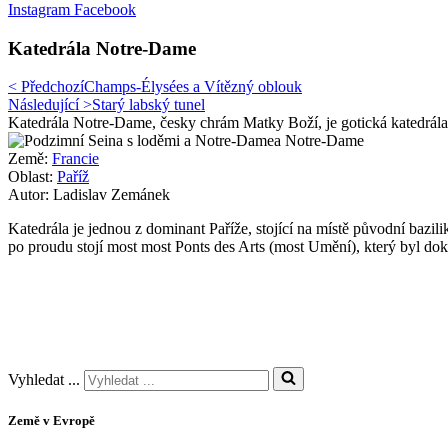
Instagram
Facebook
Katedrála Notre-Dame
< Předchozí
Champs-Élysées a Vítězný oblouk
Následující >
Starý labský tunel
Katedrála Notre-Dame, česky chrám Matky Boží, je gotická katedrála p
Země:
Francie
Oblast:
Paříž
Autor: Ladislav Zemánek
Katedrála je jednou z dominant Paříže, stojící na místě původní bazi
po proudu stojí most most Ponts des Arts (most Umění), který byl doko
Vyhledat ...
Země v Evropě