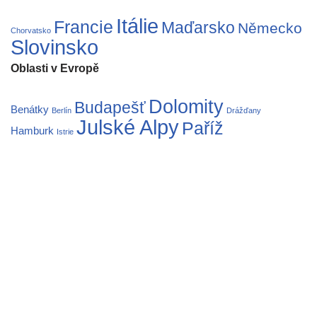
Itálie
Francie
Maďarsko
Německo
Chorvatsko
Slovinsko
Oblasti v Evropě
Dolomity
Budapešť
Benátky
Berlín
Drážďany
Julské Alpy
Paříž
Hamburk
Istrie