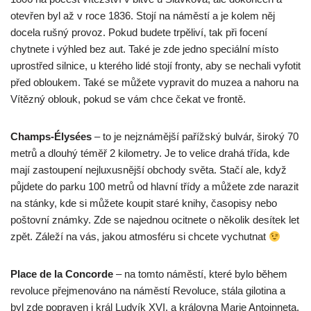
otevřen byl až v roce 1836. Stojí na náměstí a je kolem něj
docela rušný provoz. Pokud budete trpěliví, tak při focení
chytnete i výhled bez aut. Také je zde jedno speciální místo
uprostřed silnice, u kterého lidé stojí fronty, aby se nechali vyfotit
před obloukem. Také se můžete vypravit do muzea a nahoru na
Vítězný oblouk, pokud se vám chce čekat ve frontě.
Champs-Élysées
– to je nejznámější pařížský bulvár, široký 70
metrů a dlouhý téměř 2 kilometry. Je to velice drahá třída, kde
mají zastoupení nejluxusnější obchody světa. Stačí ale, když
půjdete do parku 100 metrů od hlavní třídy a můžete zde narazit
na stánky, kde si můžete koupit staré knihy, časopisy nebo
poštovní známky. Zde se najednou ocitnete o několik desítek let
zpět. Záleží na vás, jakou atmosféru si chcete vychutnat
Place de la Concorde
– na tomto náměstí, které bylo během
revoluce přejmenováno na náměstí Revoluce, stála gilotina a
byl zde popraven i král Ludvík XVI. a královna Marie Antoinneta.