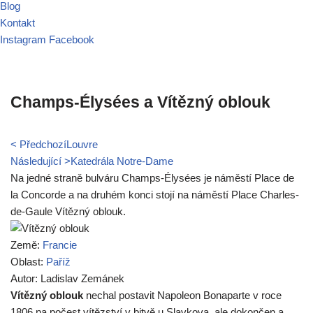
Blog
Kontakt
Instagram
Facebook
Champs-Élysées a Vítězný oblouk
< Předchozí
Louvre
Následující >
Katedrála Notre-Dame
Na jedné straně bulváru Champs-Élysées je náměstí Place de
la Concorde a na druhém konci stojí na náměstí Place Charles-
de-Gaule Vítězný oblouk.
Země:
Francie
Oblast:
Paříž
Autor: Ladislav Zemánek
Vítězný oblouk
nechal postavit Napoleon Bonaparte v roce
1806 na počest vítězství v bitvě u Slavkova, ale dokončen a