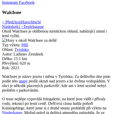
Instagram
Facebook
Walchsee
< Předchozí
Harschbichl
Následující >
Teufelsgasse
Okolí Walchsee je oblíbenou turistickou oblastí, nabízející zimní i
letní vyžití.
Typ výletu:
Pěší
Oblast:
Tyrolsko
Autor: Ladislav Zemánek
Délka: 15.1 km
Převýšení: 620 m
Rok: 2023
Walchsee je název jezera i města v Tyrolsku. Za deštivého dne jsme
podle této
mapy
prošli okruh nad jezero a ke dvěma vodopádům. V
obci je několik placených parkovišť, kde ani v letní sezóně nebyl
problém s parkováním.
O trase nejlépe vypovídá fotogalerie, na které jsou vidět i přívaly
vody, tekoucí po lesní cestě. Dešťová clona halila pohoří
Kaisergebirge, které jsme si z druhé strany prohlédli při výletu na
Niederkaiser
. Možná právě ta deštivá atmosféra způsobila, že ve