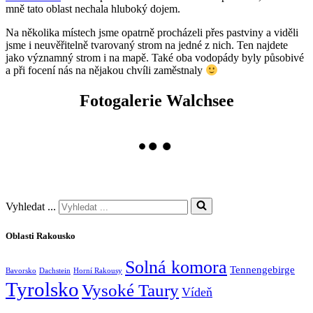
mně tato oblast nechala hluboký dojem.
Na několika místech jsme opatrně procházeli přes pastviny a viděli
jsme i neuvěřitelně tvarovaný strom na jedné z nich. Ten najdete
jako významný strom i na mapě. Také oba vodopády byly působivé
a při focení nás na nějakou chvíli zaměstnaly
Fotogalerie Walchsee
Vyhledat ...
Oblasti Rakousko
Solná komora
Tennengebirge
Bavorsko
Dachstein
Horní Rakousy
Tyrolsko
Vysoké Taury
Vídeň