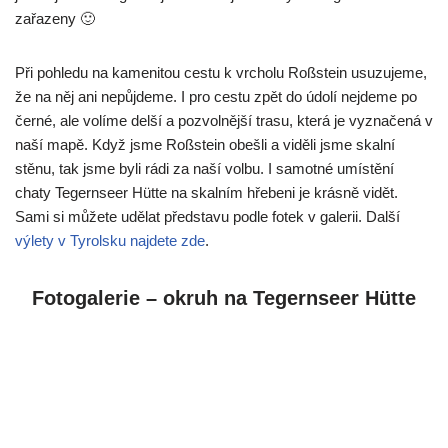
zařazeny 🙂
Při pohledu na kamenitou cestu k vrcholu Roßstein usuzujeme,
že na něj ani nepůjdeme. I pro cestu zpět do údolí nejdeme po
černé, ale volíme delší a pozvolnější trasu, která je vyznačená v
naší mapě. Když jsme Roßstein obešli a viděli jsme skalní
stěnu, tak jsme byli rádi za naší volbu. I samotné umístění
chaty Tegernseer Hütte na skalním hřebeni je krásně vidět.
Sami si můžete udělat představu podle fotek v galerii. Další
výlety v Tyrolsku najdete zde
.
Fotogalerie – okruh na Tegernseer Hütte