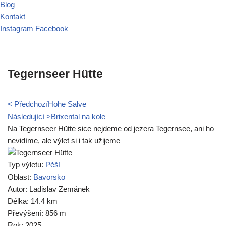
Blog
Kontakt
Instagram
Facebook
Tegernseer Hütte
< Předchozí
Hohe Salve
Následující >
Brixental na kole
Na Tegernseer Hütte sice nejdeme od jezera Tegernsee, ani ho
nevidíme, ale výlet si i tak užijeme
Typ výletu:
Pěší
Oblast:
Bavorsko
Autor: Ladislav Zemánek
Délka: 14.4 km
Převýšení: 856 m
Rok: 2025