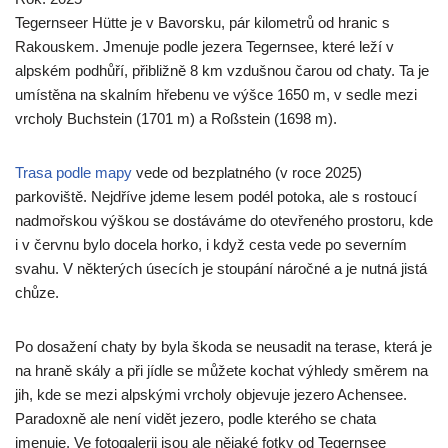
Tegernseer Hütte je v Bavorsku, pár kilometrů od hranic s
Rakouskem. Jmenuje podle jezera Tegernsee, které leží v
alpském podhůří, přibližně 8 km vzdušnou čarou od chaty. Ta je
umístěna na skalním hřebenu ve výšce 1650 m, v sedle mezi
vrcholy Buchstein (1701 m) a Roßstein (1698 m).
Trasa podle mapy
vede od bezplatného (v roce 2025)
parkoviště. Nejdříve jdeme lesem podél potoka, ale s rostoucí
nadmořskou výškou se dostáváme do otevřeného prostoru, kde
i v červnu bylo docela horko, i když cesta vede po severním
svahu. V některých úsecích je stoupání náročné a je nutná jistá
chůze.
Po dosažení chaty by byla škoda se neusadit na terase, která je
na hraně skály a při jídle se můžete kochat výhledy směrem na
jih, kde se mezi alpskými vrcholy objevuje jezero Achensee.
Paradoxně ale není vidět jezero, podle kterého se chata
jmenuje. Ve fotogalerii jsou ale nějaké fotky od Tegernsee