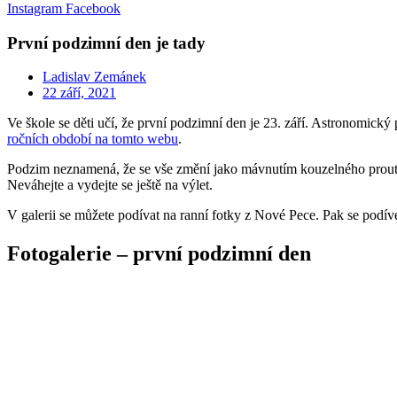
Instagram
Facebook
První podzimní den je tady
Ladislav Zemánek
22 září, 2021
Ve škole se děti učí, že první podzimní den je 23. září. Astronomický 
ročních období na tomto webu
.
Podzim neznamená, že se vše změní jako mávnutím kouzelného proutku.
Neváhejte a vydejte se ještě na výlet.
V galerii se můžete podívat na ranní fotky z Nové Pece. Pak se podív
Fotogalerie – první podzimní den