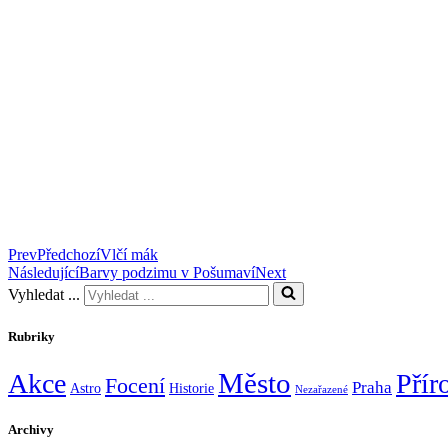
Prev
Předchozí
Vlčí mák
Následující
Barvy podzimu v Pošumaví
Next
Vyhledat ...
Rubriky
Město
Akce
Přír
Focení
Praha
Astro
Historie
Nezařazené
Archivy