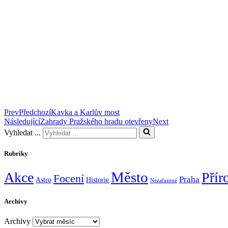
Prev
Předchozí
Kavka a Karlův most
Následující
Zahrady Pražského hradu otevřeny
Next
Vyhledat ...
Rubriky
Město
Akce
Přír
Focení
Praha
Astro
Historie
Nezařazené
Archivy
Archivy