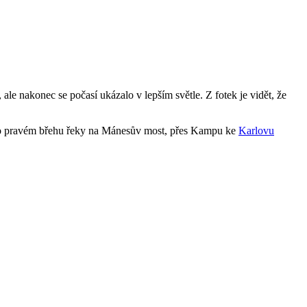
le nakonec se počasí ukázalo v lepším světle. Z fotek je vidět, že
 po pravém břehu řeky na Mánesův most, přes Kampu ke
Karlovu