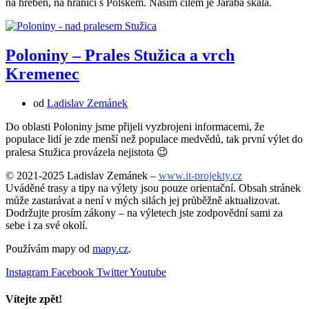
na hřeben, na hranici s Polskem. Naším cílem je Jarabá skala.
Poloniny – Prales Stužica a vrch
Kremenec
od
Ladislav Zemánek
Do oblasti Poloniny jsme přijeli vyzbrojeni informacemi, že
populace lidí je zde menší než populace medvědů, tak první výlet do
pralesa Stužica provázela nejistota 😉
© 2021-2025 Ladislav Zemánek –
www.it-projekty.cz
Uváděné trasy a tipy na výlety jsou pouze orientační. Obsah stránek
může zastarávat a není v mých silách jej průběžně aktualizovat.
Dodržujte prosím zákony – na výletech jste zodpovědní sami za
sebe i za své okolí.
Používám mapy od
mapy.cz
.
Instagram
Facebook
Twitter
Youtube
Vítejte zpět!