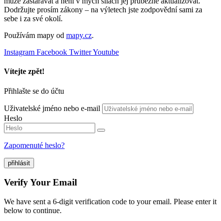
může zastarávat a není v mých silách jej průběžně aktualizovat.
Dodržujte prosím zákony – na výletech jste zodpovědní sami za
sebe i za své okolí.
Používám mapy od
mapy.cz
.
Instagram
Facebook
Twitter
Youtube
Vítejte zpět!
Přihlašte se do účtu
Uživatelské jméno nebo e-mail
Heslo
Zapomenuté heslo?
přihlásit
Verify Your Email
We have sent a 6-digit verification code to your email. Please enter it
below to continue.