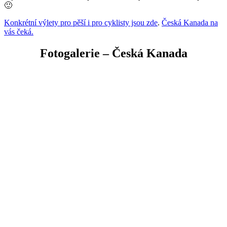
🙂
Konkrétní výlety pro pěší i pro cyklisty jsou zde
.
Česká Kanada na
vás čeká.
Fotogalerie – Česká Kanada