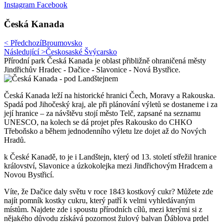
Instagram
Facebook
Česká Kanada
< Předchozí
Broumovsko
Následující >
Českosaské Švýcarsko
Přírodní park Česká Kanada je oblast přibližně ohraničená městy
Jindřichův Hradec - Dačice - Slavonice - Nová Bystřice.
Česká Kanada leží na historické hranici Čech, Moravy a Rakouska.
Spadá pod Jihočeský kraj, ale při plánování výletů se dostaneme i za
její hranice – za návštěvu stojí město Telč, zapsané na seznamu
UNESCO, na kolech se dá projet přes Rakousko do CHKO
Třeboňsko a během jednodenního výletu lze dojet až do Nových
Hradů.
k České Kanadě, to je i Landštejn, který od 13. století střežil hranice
království, Slavonice a úzkokolejka mezi Jindřichovým Hradcem a
Novou Bystřicí.
Víte, že Dačice daly světu v roce 1843 kostkový cukr? Můžete zde
najít pomník kostky cukru, který patří k velmi vyhledávaným
místům. Najdete zde i spoustu přírodních cílů, mezi kterými si z
nějakého důvodu získává pozornost žulový balvan Ďáblova prdel