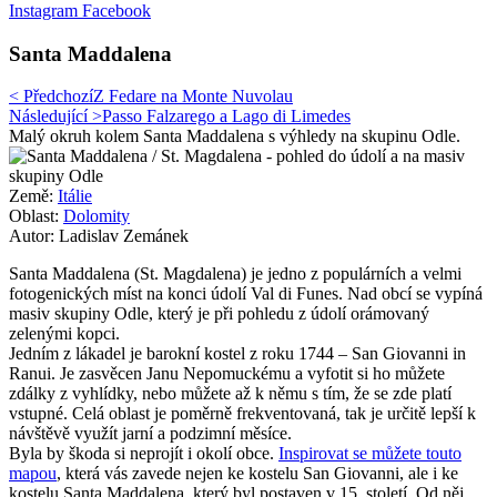
Instagram
Facebook
Santa Maddalena
< Předchozí
Z Fedare na Monte Nuvolau
Následující >
Passo Falzarego a Lago di Limedes
Malý okruh kolem Santa Maddalena s výhledy na skupinu Odle.
Země:
Itálie
Oblast:
Dolomity
Autor: Ladislav Zemánek
Santa Maddalena (St. Magdalena) je jedno z populárních a velmi
fotogenických míst na konci údolí Val di Funes. Nad obcí se vypíná
masiv skupiny Odle, který je při pohledu z údolí orámovaný
zelenými kopci.
Jedním z lákadel je barokní kostel z roku 1744 – San Giovanni in
Ranui. Je zasvěcen Janu Nepomuckému a vyfotit si ho můžete
zdálky z vyhlídky, nebo můžete až k němu s tím, že se zde platí
vstupné. Celá oblast je poměrně frekventovaná, tak je určitě lepší k
návštěvě využít jarní a podzimní měsíce.
Byla by škoda si neprojít i okolí obce.
Inspirovat se můžete touto
mapou
, která vás zavede nejen ke kostelu San Giovanni, ale i ke
kostelu Santa Maddalena, který byl postaven v 15. století. Od něj